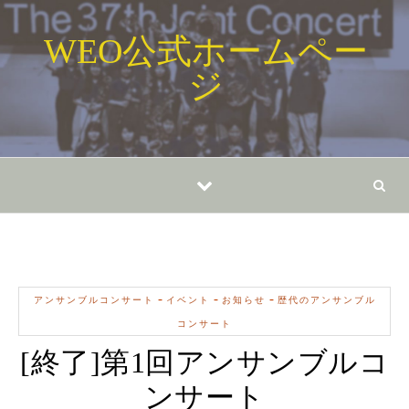
Skip to content
WEO公式ホームペー
ジ
-
-
-
アンサンブルコンサート
イベント
お知らせ
歴代のアンサンブル
コンサート
[終了]第1回アンサンブルコ
ンサート